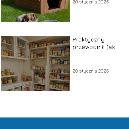
20 stycznia 2026
Praktyczny
przewodnik: jak
prawidłowo
ustawić lodówkę w
kuchni
20 stycznia 2026