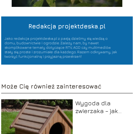
Redakcja projektdeska.pl
Jako redakcja projektdeska.pl z pasją dzielimy się wiedzą o
domu, budownictwie i ogrodzie. Zależy nam, by nawet
skomplikowane tematy dotyczące RTV, AGD czy multimediów
stały się proste i zrozumiałe dla każdego. Razem odkrywamy, jak
tworzyć funkcjonalną i przyjazną przestrzeń!
Może Cię również zainteresować
Wygoda dla
zwierzaka – jak
zbudować budę
dla psa?