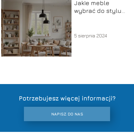
Jakie meble
wybrać do stylu
skandynawskiego?
Przewodnik po
materiałach i
5 sierpnia 2024
kolorach
Potrzebujesz więcej informacji?
NAPISZ DO NAS