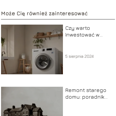
Może Cię również zainteresować
Czy warto
inwestować w
inteligentne
pralki? Analiza
funkcji i korzyści
5 sierpnia 2024
Remont starego
domu: poradnik
krok po kroku