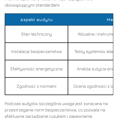
obowiązującymi standardami.
Aspekt audytu
Meto
Stan techniczny
Wizualne i instrumen
Instalacje bezpieczeństwa
Testy systemów alarm
Efektywność energetyczna
Analiza zużycia energi
Zgodność z normami
Ocena zgodności z loka
Podczas audytów szczególna uwaga jest zwracana na
przestrzeganie norm bezpieczeństwa, co pozwala na
efektywne zarządzanie ryzykiem i zapewnienie