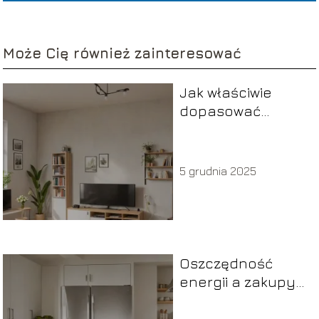
Może Cię również zainteresować
Jak właściwie
dopasować
telewizor do
rozmiaru
pomieszczenia
5 grudnia 2025
Oszczędność
energii a zakupy
AGD: jak wybrać
najbardziej