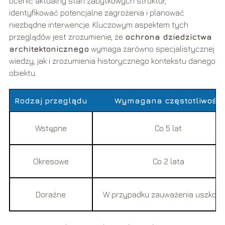
ocenić aktualny stan zabytkowych struktur,
identyfikować potencjalne zagrożenia i planować
niezbędne interwencje. Kluczowym aspektem tych
przeglądów jest zrozumienie, że
ochrona dziedzictwa
architektonicznego
wymaga zarówno specjalistycznej
wiedzy, jak i zrozumienia historycznego kontekstu danego
obiektu.
Rodzaj przeglądu
Wymagana częstotliwość
Wstępne
Co 5 lat
Okresowe
Co 2 lata
Doraźne
W przypadku zauważenia uszkod