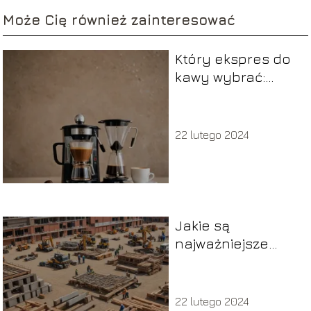
Może Cię również zainteresować
Który ekspres do
kawy wybrać:
przelewowy,
ciśnieniowy czy
kapsułkowy
22 lutego 2024
Jakie są
najważniejsze
aspekty przy
wyborze
materiałów
22 lutego 2024