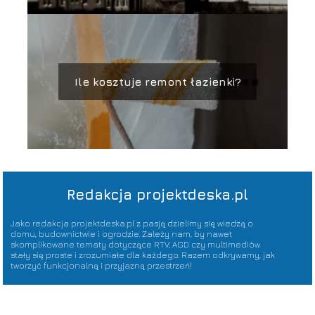
Ile kosztuje remont łazienki?
Redakcja projektdeska.pl
Jako redakcja projektdeska.pl z pasją dzielimy się wiedzą o
domu, budownictwie i ogrodzie. Zależy nam, by nawet
skomplikowane tematy dotyczące RTV, AGD czy multimediów
stały się proste i zrozumiałe dla każdego. Razem odkrywamy, jak
tworzyć funkcjonalną i przyjazną przestrzeń!